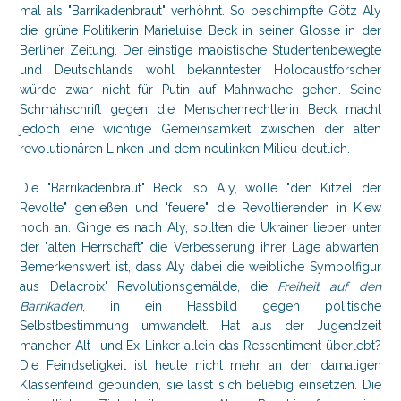
mal als "Barrikadenbraut" verhöhnt. So beschimpfte Götz Aly
die grüne Politikerin Marieluise Beck in seiner Glosse in der
Berliner Zeitung. Der einstige maoistische Studentenbewegte
und Deutschlands wohl bekanntester Holocaustforscher
würde zwar nicht für Putin auf Mahnwache gehen. Seine
Schmähschrift gegen die Menschenrechtlerin Beck macht
jedoch eine wichtige Gemeinsamkeit zwischen der alten
revolutionären Linken und dem neulinken Milieu deutlich.
Die "Barrikadenbraut" Beck, so Aly, wolle "den Kitzel der
Revolte" genießen und "feuere" die Revoltierenden in Kiew
noch an. Ginge es nach Aly, sollten die Ukrainer lieber unter
der "alten Herrschaft" die Verbesserung ihrer Lage abwarten.
Bemerkenswert ist, dass Aly dabei die weibliche Symbolfigur
aus Delacroix' Revolutionsgemälde, die
Freiheit auf den
Barrikaden
, in ein Hassbild gegen politische
Selbstbestimmung umwandelt. Hat aus der Jugendzeit
mancher Alt- und Ex-Linker allein das Ressentiment überlebt?
Die Feindseligkeit ist heute nicht mehr an den damaligen
Klassenfeind gebunden, sie lässt sich beliebig einsetzen. Die