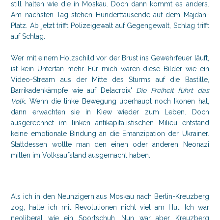
still halten wie die in Moskau. Doch dann kommt es anders.
Am nächsten Tag stehen Hunderttausende auf dem Majdan-
Platz. Ab jetzt trifft Polizeigewalt auf Gegengewalt, Schlag trifft
auf Schlag.
Wer mit einem Holzschild vor der Brust ins Gewehrfeuer läuft,
ist kein Untertan mehr. Für mich waren diese Bilder wie ein
Video-Stream aus der Mitte des Sturms auf die Bastille,
Barrikadenkämpfe wie auf Delacroix'
Die Freiheit führt das
Volk
. Wenn die linke Bewegung überhaupt noch Ikonen hat,
dann erwachten sie in Kiew wieder zum Leben. Doch
ausgerechnet im linken antikapitalistischen Milieu entstand
keine emotionale Bindung an die Emanzipation der Ukrainer.
Stattdessen wollte man den einen oder anderen Neonazi
mitten im Volksaufstand ausgemacht haben.
Als ich in den Neunzigern aus Moskau nach Berlin-Kreuzberg
zog, hatte ich mit Revolutionen nicht viel am Hut. Ich war
neoliberal wie ein Sportschuh. Nun war aber Kreuzberg