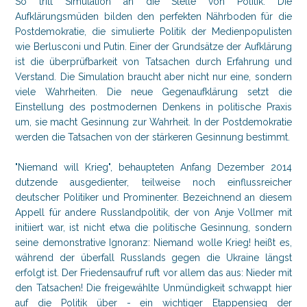
So tritt Simulation an die Stelle von Politik. Die
Aufklärungsmüden bilden den perfekten Nährboden für die
Postdemokratie, die simulierte Politik der Medienpopulisten
wie Berlusconi und Putin. Einer der Grundsätze der Aufklärung
ist die überprüfbarkeit von Tatsachen durch Erfahrung und
Verstand. Die Simulation braucht aber nicht nur eine, sondern
viele Wahrheiten. Die neue Gegenaufklärung setzt die
Einstellung des postmodernen Denkens in politische Praxis
um, sie macht Gesinnung zur Wahrheit. In der Postdemokratie
werden die Tatsachen von der stärkeren Gesinnung bestimmt.
"Niemand will Krieg", behaupteten Anfang Dezember 2014
dutzende ausgedienter, teilweise noch einflussreicher
deutscher Politiker und Prominenter. Bezeichnend an diesem
Appell für andere Russlandpolitik, der von Anje Vollmer mit
initiiert war, ist nicht etwa die politische Gesinnung, sondern
seine demonstrative Ignoranz: Niemand wolle Krieg! heißt es,
während der überfall Russlands gegen die Ukraine längst
erfolgt ist. Der Friedensaufruf ruft vor allem das aus: Nieder mit
den Tatsachen! Die freigewählte Unmündigkeit schwappt hier
auf die Politik über - ein wichtiger Etappensieg der