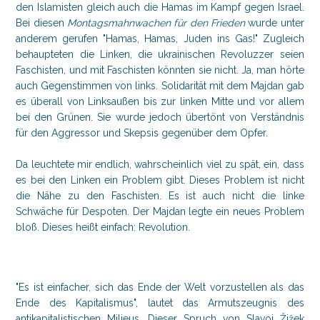
den Islamisten gleich auch die Hamas im Kampf gegen Israel.
Bei diesen
Montagsmahnwachen für den Frieden
wurde unter
anderem gerufen "Hamas, Hamas, Juden ins Gas!" Zugleich
behaupteten die Linken, die ukrainischen Revoluzzer seien
Faschisten, und mit Faschisten könnten sie nicht. Ja, man hörte
auch Gegenstimmen von links. Solidarität mit dem Majdan gab
es überall von Linksaußen bis zur linken Mitte und vor allem
bei den Grünen. Sie wurde jedoch übertönt von Verständnis
für den Aggressor und Skepsis gegenüber dem Opfer.
Da leuchtete mir endlich, wahrscheinlich viel zu spät, ein, dass
es bei den Linken ein Problem gibt. Dieses Problem ist nicht
die Nähe zu den Faschisten. Es ist auch nicht die linke
Schwäche für Despoten. Der Majdan legte ein neues Problem
bloß. Dieses heißt einfach: Revolution.
"Es ist einfacher, sich das Ende der Welt vorzustellen als das
Ende des Kapitalismus", lautet das Armutszeugnis des
antikapitalistischen Milieus. Dieser Spruch von Slavoj Žižek